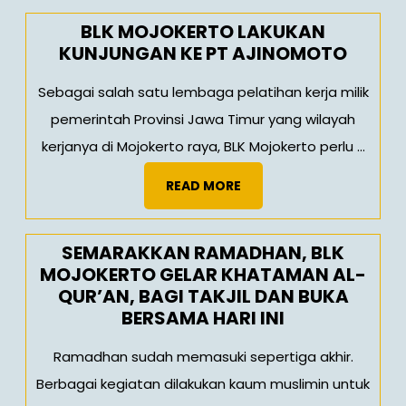
BLK MOJOKERTO LAKUKAN
KUNJUNGAN KE PT AJINOMOTO
Sebagai salah satu lembaga pelatihan kerja milik
pemerintah Provinsi Jawa Timur yang wilayah
kerjanya di Mojokerto raya, BLK Mojokerto perlu ...
READ
READ MORE
MORE
SEMARAKKAN RAMADHAN, BLK
MOJOKERTO GELAR KHATAMAN AL-
QUR’AN, BAGI TAKJIL DAN BUKA
BERSAMA HARI INI
Ramadhan sudah memasuki sepertiga akhir.
Berbagai kegiatan dilakukan kaum muslimin untuk