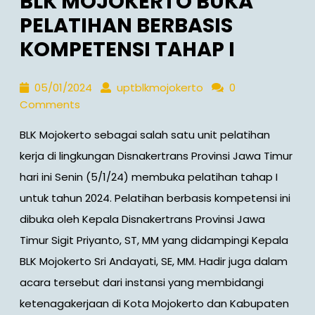
BLK MOJOKERTO BUKA
PELATIHAN BERBASIS
KOMPETENSI TAHAP I
05/01/2024
uptblkmojokerto
05/01/2024
uptblkmojokerto
0
Comments
BLK Mojokerto sebagai salah satu unit pelatihan
kerja di lingkungan Disnakertrans Provinsi Jawa Timur
hari ini Senin (5/1/24) membuka pelatihan tahap I
untuk tahun 2024. Pelatihan berbasis kompetensi ini
dibuka oleh Kepala Disnakertrans Provinsi Jawa
Timur Sigit Priyanto, ST, MM yang didampingi Kepala
BLK Mojokerto Sri Andayati, SE, MM. Hadir juga dalam
acara tersebut dari instansi yang membidangi
ketenagakerjaan di Kota Mojokerto dan Kabupaten