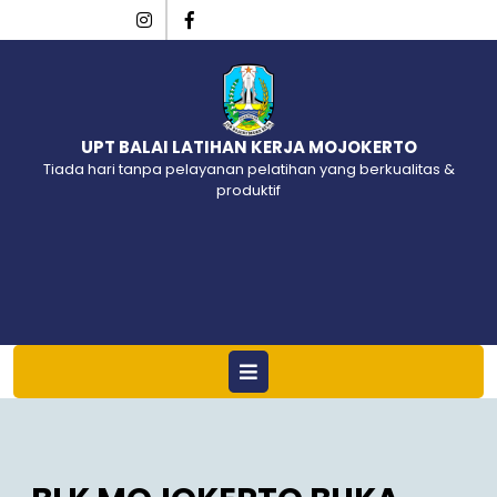
Skip
Instagram
Facebook
to
content
UPT BALAI LATIHAN KERJA MOJOKERTO
Tiada hari tanpa pelayanan pelatihan yang berkualitas &
produktif
Open
Menu