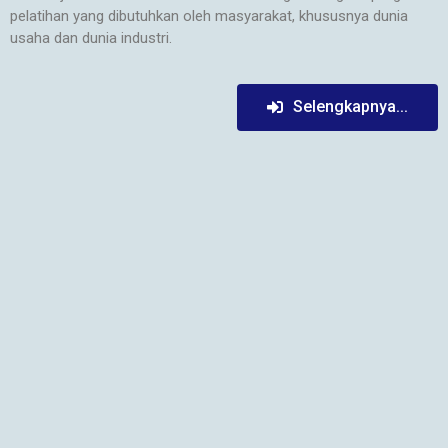
pelatihan yang dibutuhkan oleh masyarakat, khususnya dunia
usaha dan dunia industri.
Selengkapnya...