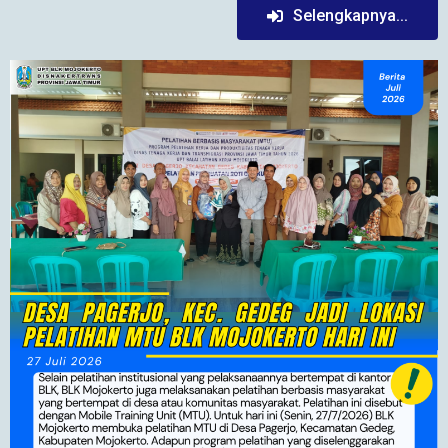
Selengkapnya...