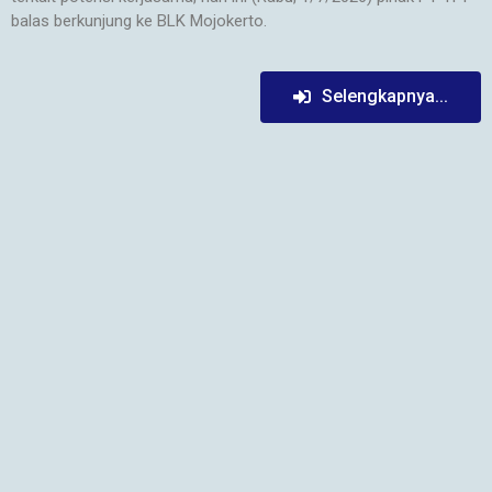
balas berkunjung ke BLK Mojokerto.
Selengkapnya...