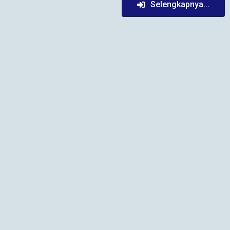
Selengkapnya...