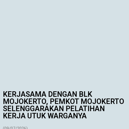
KERJASAMA DENGAN BLK
MOJOKERTO, PEMKOT MOJOKERTO
SELENGGARAKAN PELATIHAN
KERJA UTUK WARGANYA
(09/07/2026)