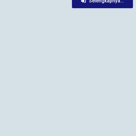
Selengkapnya...