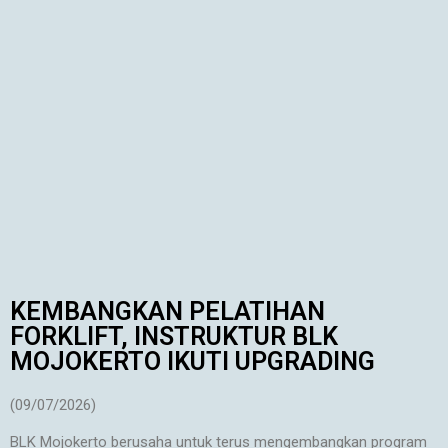
KEMBANGKAN PELATIHAN
FORKLIFT, INSTRUKTUR BLK
MOJOKERTO IKUTI UPGRADING
(09/07/2026)
BLK Mojokerto berusaha untuk terus mengembangkan program