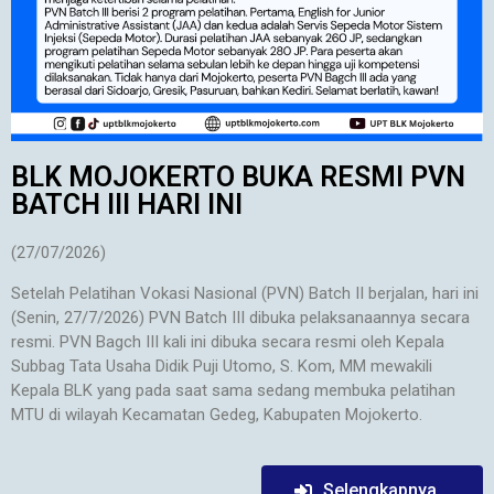
BLK MOJOKERTO BUKA RESMI PVN
BATCH III HARI INI
(27/07/2026)
Setelah Pelatihan Vokasi Nasional (PVN) Batch II berjalan, hari ini
(Senin, 27/7/2026) PVN Batch III dibuka pelaksanaannya secara
resmi. PVN Bagch III kali ini dibuka secara resmi oleh Kepala
Subbag Tata Usaha Didik Puji Utomo, S. Kom, MM mewakili
Kepala BLK yang pada saat sama sedang membuka pelatihan
MTU di wilayah Kecamatan Gedeg, Kabupaten Mojokerto.
Selengkapnya...