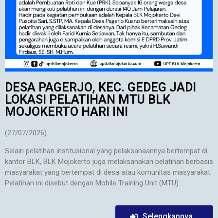
DESA PAGERJO, KEC. GEDEG JADI
LOKASI PELATIHAN MTU BLK
MOJOKERTO HARI INI
(27/07/2026)
Selain pelatihan institusional yang pelaksanaannya bertempat di
kantor BLK, BLK Mojokerto juga melaksanakan pelatihan berbasis
masyarakat yang bertempat di desa atau komunitas masyarakat.
Pelatihan ini disebut dengan Mobile Training Unit (MTU).
Selengkapnya...