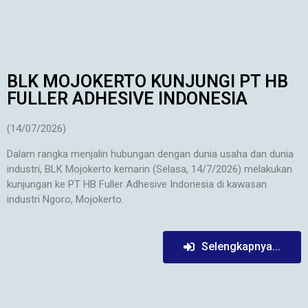
BLK MOJOKERTO KUNJUNGI PT HB
FULLER ADHESIVE INDONESIA
(14/07/2026)
Dalam rangka menjalin hubungan dengan dunia usaha dan dunia
industri, BLK Mojokerto kemarin (Selasa, 14/7/2026) melakukan
kunjungan ke PT HB Fuller Adhesive Indonesia di kawasan
industri Ngoro, Mojokerto.
Selengkapnya...