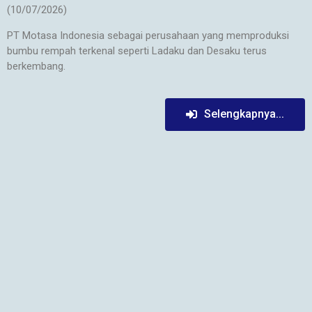
(10/07/2026)
PT Motasa Indonesia sebagai perusahaan yang memproduksi
bumbu rempah terkenal seperti Ladaku dan Desaku terus
berkembang.
Selengkapnya...