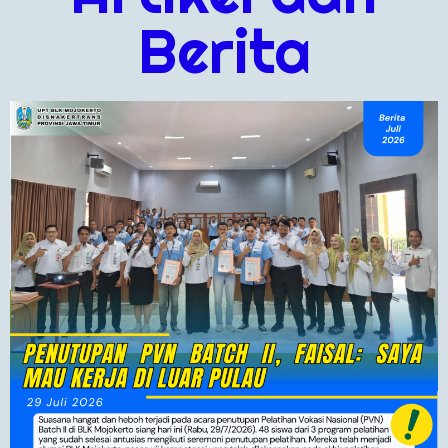
Berita