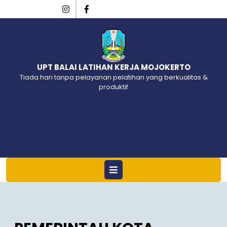
Skip
Instagram
Facebook
to
content
UPT BALAI LATIHAN KERJA MOJOKERTO
Tiada hari tanpa pelayanan pelatihan yang berkualitas &
produktif
Open
Menu