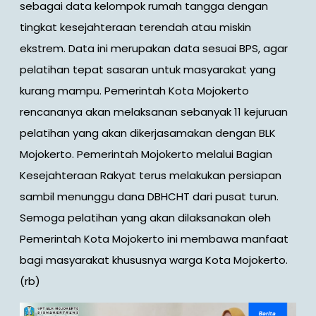
sebagai data kelompok rumah tangga dengan
tingkat kesejahteraan terendah atau miskin
ekstrem. Data ini merupakan data sesuai BPS, agar
pelatihan tepat sasaran untuk masyarakat yang
kurang mampu. Pemerintah Kota Mojokerto
rencananya akan melaksanan sebanyak 11 kejuruan
pelatihan yang akan dikerjasamakan dengan BLK
Mojokerto. Pemerintah Mojokerto melalui Bagian
Kesejahteraan Rakyat terus melakukan persiapan
sambil menunggu dana DBHCHT dari pusat turun.
Semoga pelatihan yang akan dilaksanakan oleh
Pemerintah Kota Mojokerto ini membawa manfaat
bagi masyarakat khususnya warga Kota Mojokerto.
(rb)