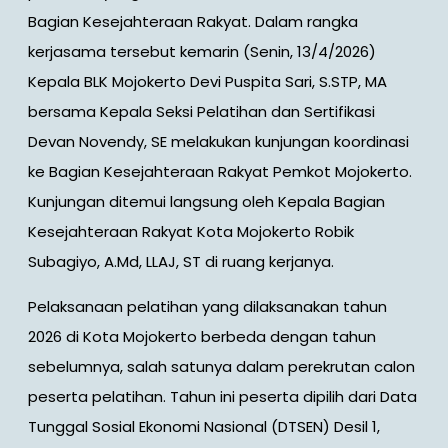
Bagian Kesejahteraan Rakyat. Dalam rangka
kerjasama tersebut kemarin (Senin, 13/4/2026)
Kepala BLK Mojokerto Devi Puspita Sari, S.STP, MA
bersama Kepala Seksi Pelatihan dan Sertifikasi
Devan Novendy, SE melakukan kunjungan koordinasi
ke Bagian Kesejahteraan Rakyat Pemkot Mojokerto.
Kunjungan ditemui langsung oleh Kepala Bagian
Kesejahteraan Rakyat Kota Mojokerto Robik
Subagiyo, A.Md, LLAJ, ST di ruang kerjanya.
Pelaksanaan pelatihan yang dilaksanakan tahun
2026 di Kota Mojokerto berbeda dengan tahun
sebelumnya, salah satunya dalam perekrutan calon
peserta pelatihan. Tahun ini peserta dipilih dari Data
Tunggal Sosial Ekonomi Nasional (DTSEN) Desil 1,