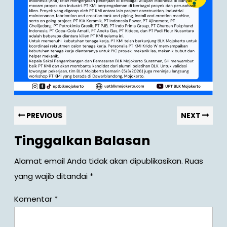
Navigasi
Previous
Nex
PREVIOUS
NEXT
post:
pos
pos
Tinggalkan Balasan
Alamat email Anda tidak akan dipublikasikan.
Ruas
yang wajib ditandai
*
Komentar
*