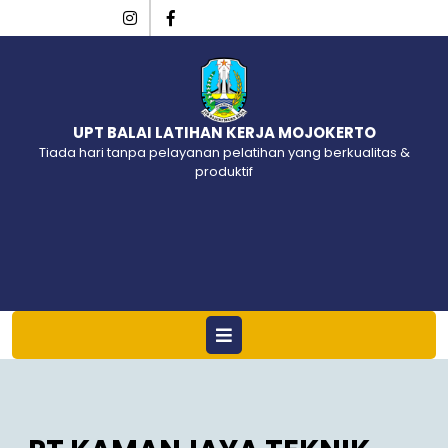
Skip
Instagram
Facebook
to
content
UPT BALAI LATIHAN KERJA MOJOKERTO
Tiada hari tanpa pelayanan pelatihan yang berkualitas &
produktif
Open
Menu