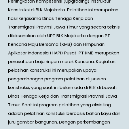
Peningkatan Kompetensi (Upgrading) Instruktur
Konstruksi di BLK Mojokerto. Pelatihan ini merupakan
hasil kerjasama Dinas Tenaga Kerja dan
Transmigrasi Provinsi Jawa Timur yang secara teknis
dilaksanakan oleh UPT BLK Mojokerto dengan PT
Kencana Maju Bersama (KMB) dan Himpunan
Aplikator Indonesia (HAPI) Pusat. PT KMB merupakan
perusahaan baja ringan merek Kencana. Kegiatan
pelatihan konstruksi ini merupakan upaya
pengembangan program pelatihan di jurusan
konstruksi, yang saat ini belum ada di BLK di bawah
Dinas Tenaga Kerja dan Transmigrasi Provinsi Jawa
Timur. Saat ini program pelatihan yang eksisting
adalah pelatihan konstuksi berbasis bahan kayu dan
juru gambar bangunan. Dengan perkembangan