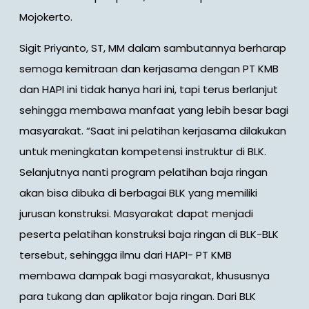
Mojokerto.
Sigit Priyanto, ST, MM dalam sambutannya berharap
semoga kemitraan dan kerjasama dengan PT KMB
dan HAPI ini tidak hanya hari ini, tapi terus berlanjut
sehingga membawa manfaat yang lebih besar bagi
masyarakat. “Saat ini pelatihan kerjasama dilakukan
untuk meningkatan kompetensi instruktur di BLK.
Selanjutnya nanti program pelatihan baja ringan
akan bisa dibuka di berbagai BLK yang memiliki
jurusan konstruksi. Masyarakat dapat menjadi
peserta pelatihan konstruksi baja ringan di BLK-BLK
tersebut, sehingga ilmu dari HAPI- PT KMB
membawa dampak bagi masyarakat, khususnya
para tukang dan aplikator baja ringan. Dari BLK