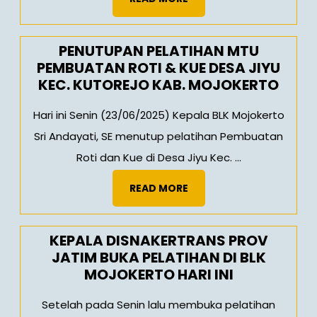
MORE
PENUTUPAN PELATIHAN MTU
PEMBUATAN ROTI & KUE DESA JIYU
KEC. KUTOREJO KAB. MOJOKERTO
Hari ini Senin (23/06/2025) Kepala BLK Mojokerto
Sri Andayati, SE menutup pelatihan Pembuatan
Roti dan Kue di Desa Jiyu Kec. ...
READ
READ MORE
MORE
KEPALA DISNAKERTRANS PROV
JATIM BUKA PELATIHAN DI BLK
MOJOKERTO HARI INI
Setelah pada Senin lalu membuka pelatihan