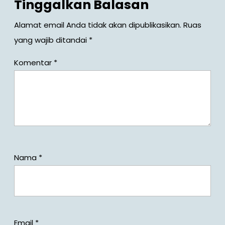
Tinggalkan Balasan
Alamat email Anda tidak akan dipublikasikan.
Ruas
yang wajib ditandai
*
Komentar
*
Nama
*
Email
*