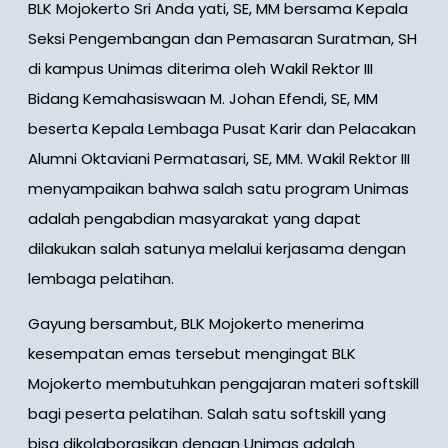
BLK Mojokerto Sri Anda yati, SE, MM bersama Kepala
Seksi Pengembangan dan Pemasaran Suratman, SH
di kampus Unimas diterima oleh Wakil Rektor III
Bidang Kemahasiswaan M. Johan Efendi, SE, MM
beserta Kepala Lembaga Pusat Karir dan Pelacakan
Alumni Oktaviani Permatasari, SE, MM. Wakil Rektor III
menyampaikan bahwa salah satu program Unimas
adalah pengabdian masyarakat yang dapat
dilakukan salah satunya melalui kerjasama dengan
lembaga pelatihan.
Gayung bersambut, BLK Mojokerto menerima
kesempatan emas tersebut mengingat BLK
Mojokerto membutuhkan pengajaran materi softskill
bagi peserta pelatihan. Salah satu softskill yang
bisa dikolaborasikan dengan Unimas adalah