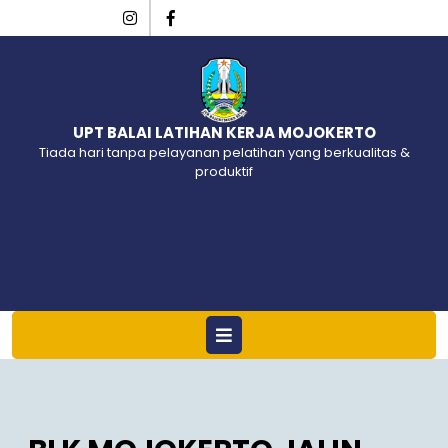
Skip
Instagram
Facebook
to
content
UPT BALAI LATIHAN KERJA MOJOKERTO
Tiada hari tanpa pelayanan pelatihan yang berkualitas &
produktif
Open
Menu