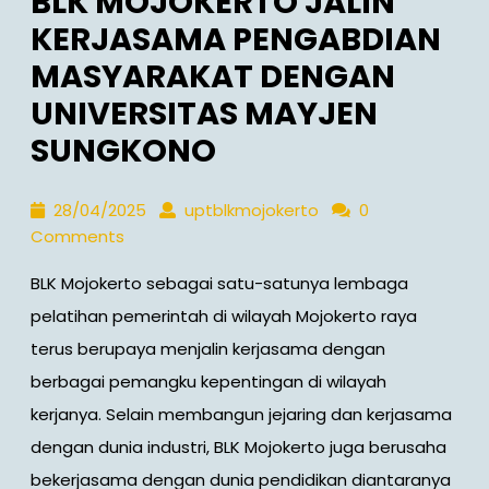
BLK MOJOKERTO JALIN
KERJASAMA PENGABDIAN
MASYARAKAT DENGAN
UNIVERSITAS MAYJEN
SUNGKONO
28/04/2025
uptblkmojokerto
28/04/2025
uptblkmojokerto
0
Comments
BLK Mojokerto sebagai satu-satunya lembaga
pelatihan pemerintah di wilayah Mojokerto raya
terus berupaya menjalin kerjasama dengan
berbagai pemangku kepentingan di wilayah
kerjanya. Selain membangun jejaring dan kerjasama
dengan dunia industri, BLK Mojokerto juga berusaha
bekerjasama dengan dunia pendidikan diantaranya