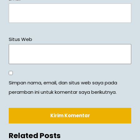
Situs Web
Simpan nama, email, dan situs web saya pada
peramban ini untuk komentar saya berikutnya.
Related Posts